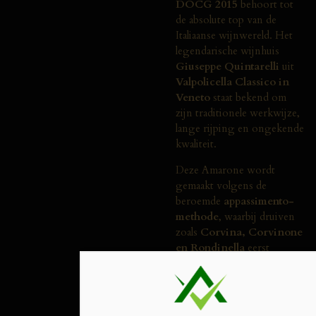
DOCG
2015
behoort
tot
de
absolute
top
van
de
Italiaanse
wijnwereld.
Het
legendarische
wijnhuis
Giuseppe
Quintarelli
uit
Valpolicella
Classico
in
Veneto
staat
bekend
om
zijn
traditionele
werkwijze,
lange
rijping
en
ongekende
kwaliteit.
Deze
Amarone
wordt
gemaakt
volgens
de
beroemde
appassimento-
methode
,
waarbij
druiven
zoals
Corvina,
Corvinone
en
Rondinella
eerst
maandenlang
worden
gedroogd
om
maximale
concentratie
en
complexiteit
te
creëren.