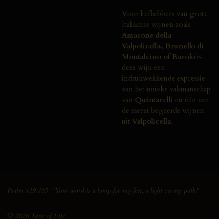
Voor
liefhebbers
van
grote
Italiaanse
wijnen
zoals
Amarone
della
Valpolicella,
Brunello
di
Montalcino
of
Barolo
is
deze
wijn
een
indrukwekkende
expressie
van
het
unieke
vakmanschap
van
Quintarelli
en
één
van
de
meest
begeerde
wijnen
uit
Valpolicella
.
Psalm 119:105 "Your word is a lamp for my feet, a light on my path."
© 2026 Taste of Life