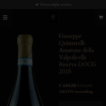
Persoonlijke service
Ga
direct
naar
de
hoofdinhoud
Giuseppe
Quintarelli
Amarone della
Valpolicella
Riserva DOCG
2015
€ 649,00
€ 714,95
GRATIS verzending