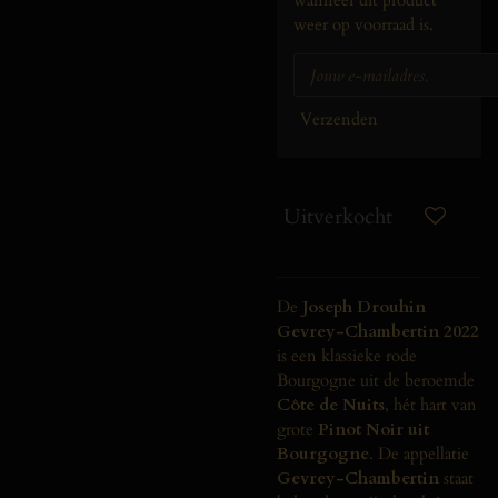
weer op voorraad is.
Verzenden
Uitverkocht
De
Joseph
Drouhin
Gevrey-
Chambertin
2022
is
een
klassieke
rode
Bourgogne
uit
de
beroemde
Côte
de
Nuits
,
hét
hart
van
grote
Pinot
Noir
uit
Bourgogne
.
De
appellatie
Gevrey-
Chambertin
staat