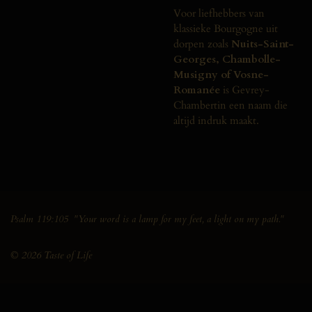
Voor
liefhebbers
van
klassieke
Bourgogne
uit
dorpen
zoals
Nuits-
Saint-
Georges,
Chambolle-
Musigny
of
Vosne-
Romanée
is
Gevrey-
Chambertin
een
naam
die
altijd
indruk
maakt.
Psalm 119:105 "Your word is a lamp for my feet, a light on my path."
© 2026 Taste of Life