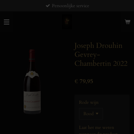
Persoonlijke service
Ga
direct
naar
de
hoofdinhoud
Joseph Drouhin
Gevrey-
Chambertin 2022
€ 79,95
Rode wijn
Laat het me weten
wanneer dit product