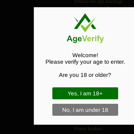
bekend
om
zijn
krachtige
maar
elegante
stijl
en
wordt
wereldwijd
gezien
als
één
van
de
meest
prestigieuze
dorpen
van
de
regio.
In
de
geur
aroma’s
van
rijpe
kersen,
frambozen
en
zwarte
bessen,
aangevuld
met
Welcome!
subtiele
kruidigheid
en
een
Please verify your age to enter.
lichte
aardse
toets.
In
de
smaak
rijk
en
verfijnd
met
Are you 18 or older?
mooie
structuur,
zijdezachte
tannines
en
een
lange,
harmonieuze
afdronk.
Deze
Bourgogne
Pinot
Noir
combineert
prachtig
met
eend,
kalfsvlees,
wildgerechten
of
verfijnde
Franse
keuken.