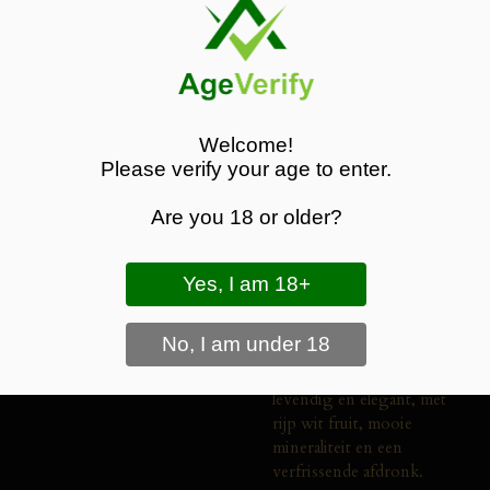
winkelwagen
De
Joseph
Drouhin
Saint-
Véran
2022
is
een
elegante
witte
Bourgogne
gemaakt
Welcome!
van
100%
Chardonnay.
Please verify your age to enter.
Deze
wijn
komt
uit
de
appellatie
Saint-
Véran
in
het
Are you 18 or older?
zuiden
van
Bourgogne,
een
gebied
dat
bekendstaat
om
zijn
frisse
en
verfijnde
stijl.
In
de
geur
frisse
tonen
van
citrus,
groene
appel
en
witte
bloemen.
In
de
smaak
levendig
en
elegant,
met
rijp
wit
fruit,
mooie
mineraliteit
en
een
verfrissende
afdronk.