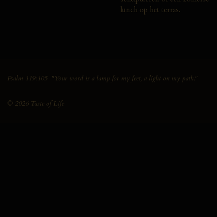
lunch
op
het
terras.
Psalm 119:105 "Your word is a lamp for my feet, a light on my path."
© 2026 Taste of Life