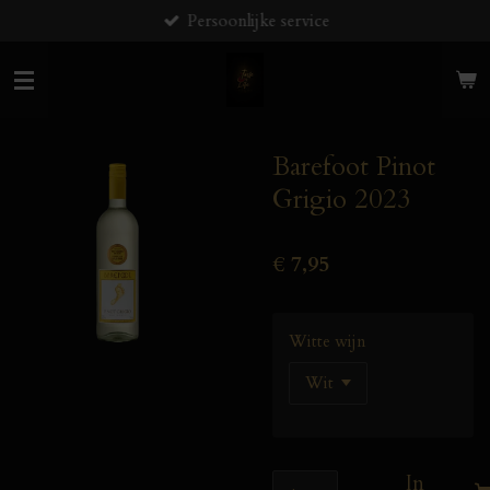
Persoonlijke service
Ga
direct
naar
de
hoofdinhoud
Barefoot Pinot
Grigio 2023
€ 7,95
Witte wijn
In