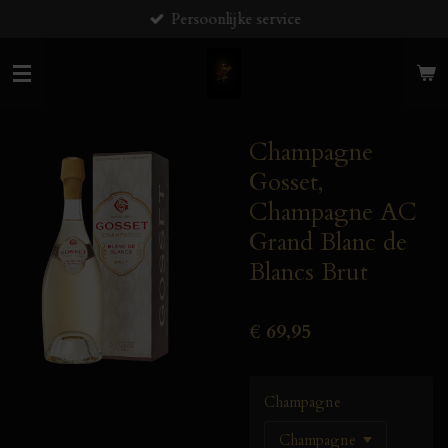
Persoonlijke service
Ga
direct
naar
de
hoofdinhoud
Champagne
Gosset,
Champagne AC
Grand Blanc de
Blancs Brut
€ 69,95
Champagne