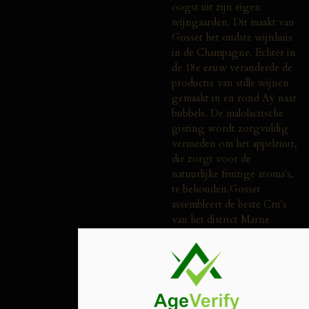
oogst uit zijn eigen
wijngaarden. Dit maakt van
Gosset het oudste wijnhuis
in de Champagne. Echter in
de 18e eeuw veranderde de
productie van stille wijnen
gemaakt in en rond Aÿ naar
bubbels. De malolactische
gisting wordt zorgvuldig
vermeden om het appelzuur,
die zorgt voor de
natuurlijke fruitige aroma's,
te behouden.Gosset
assembleert de beste Cru's
van het district Marne
(Grand Cru's en Premier
Cru's), met een gemiddelde
classificatie van 95% op de
officiële Cru schaal ("échelle
des crus").