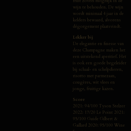
fruit zoveel mogelijk in de
wijn te behouden. De wijn
wordt minimaal 4 jaar in de
kelders bewaard, alvorens
dégorgement plaatsvindt.
Lekker bij
De elegantie en finesse van
deze Champagne maken het
een uitstekend aperitief. Het
is ook een goede begeleider
bij schaal- en schelpdieren,
risotto met parmezaan,
cougères, wit vlees en
jonge, fruitige kazen.
Score
2021: 94/100 Tyson Stelzer
2022: 17/20 Le Point 2021:
95/100 Guide Gilbert &
Gaillard 2020: 95/100 Wine