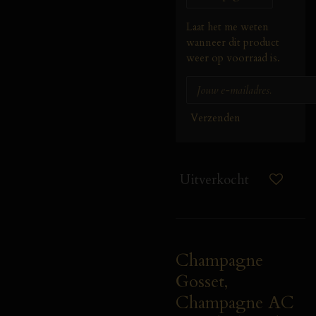
Laat het me weten
wanneer dit product
weer op voorraad is.
Verzenden
Uitverkocht
Champagne
Gosset,
Champagne AC