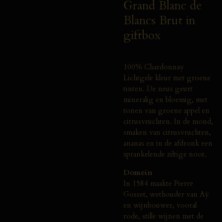
Grand Blanc de
Blancs Brut in
giftbox
100% Chardonnay
Lichtgele kleur met groene
tinten. De neus geurt
mineralig en bloemig, met
tonen van groene appel en
citrusvruchten. In de mond,
smaken van citrusvruchten,
ananas en in de afdronk een
sprankelende ziltige noot.
Domein
In 1584 maakte Pierre
Gosset, wethouder van Aÿ
en wijnbouwer, vooral
rode, stille wijnen met de