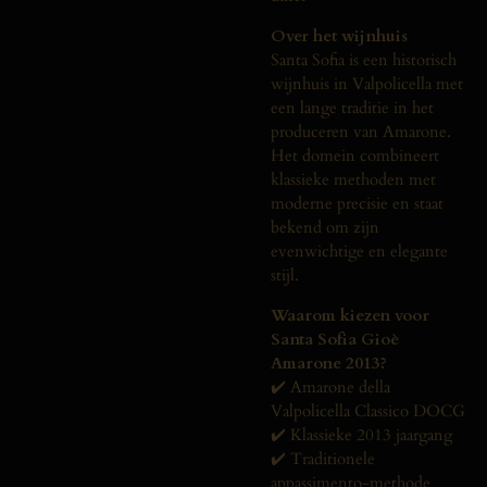
Over het wijnhuis
Santa Sofia is een historisch
wijnhuis in Valpolicella met
een lange traditie in het
produceren van Amarone.
Het domein combineert
klassieke methoden met
moderne precisie en staat
bekend om zijn
evenwichtige en elegante
stijl.
Waarom kiezen voor
Santa Sofia Gioè
Amarone 2013?
✔️ Amarone della
Valpolicella Classico DOCG
✔️ Klassieke 2013 jaargang
✔️ Traditionele
appassimento-methode