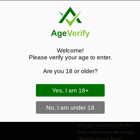
mooie ontwikkeling en
harmonie.
Druivensamenstelling
Corvina, Corvinone en
Rondinella.
Proefnotities
Welcome!
Kleur:
Diep granaatrood
Please verify your age to enter.
met lichte baksteenreflecties
door rijping.
Are you 18 or older?
Neus:
Rijke aroma’s van
gedroogde kersen, pruimen
en vijgen, aangevuld met
cacao, leer, tabak en warme
specerijen.
Smaak:
Vol en krachtig,
met geconcentreerd donker
fruit, zachte maar aanwezige
tannines en een lange,