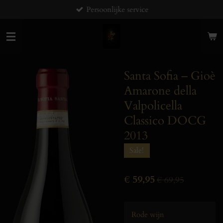
Persoonlijke service
Ga
direct
naar
de
hoofdinhoud
Santa Sofia – Gioè
Amarone della
Valpolicella
Classico DOCG
2013
Sale!
€ 59,95
€ 69,95
Rode wijn