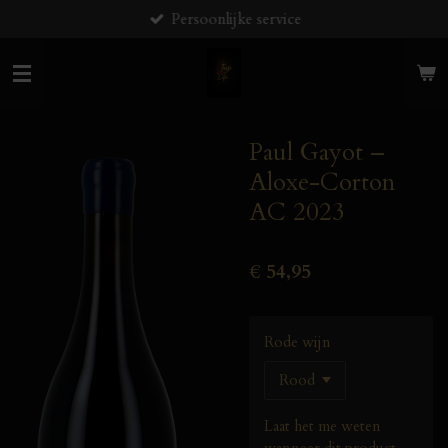
Persoonlijke service
Ga
direct
naar
de
hoofdinhoud
Paul Gayot –
Aloxe-Corton
AC 2023
€ 54,95
Rode wijn
Laat het me weten
wanneer dit product