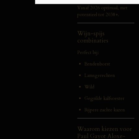
Drinkvenster:
Vanaf 2026 optimaal, met
potentieel tot 2038+.
Wijn-spijs
combinaties
Perfect bij:
Eendenborst
Lamsgerechten
Wild
Gegrilde kalfsoester
Rijpere zachte kazen
Waarom kiezen voor
Paul Gayot Aloxe-