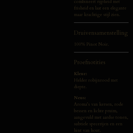
combineert rijpheid met
frisheid en laat een elegante
maar krachtige stijl zien.
Druivensamenstelling
100% Pinot Noir.
Proefnotities
Kleur:
Helder robijnrood met
diepte.
Neus:
Aroma’s van kersen, rode
bessen en lichte pruim,
aangevuld met aardse tonen,
subtiele specerijen en een
hint van hout.