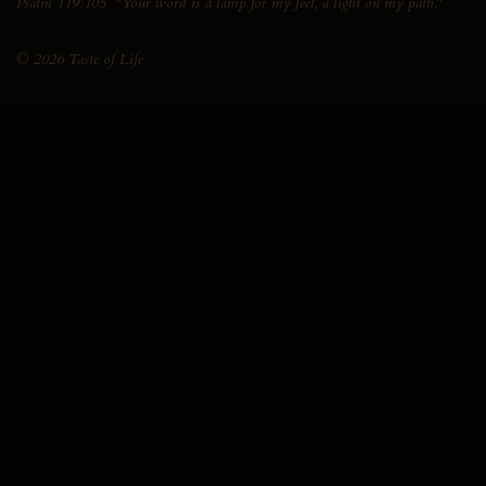
Psalm 119:105 "Your word is a lamp for my feet, a light on my path."
© 2026 Taste of Life