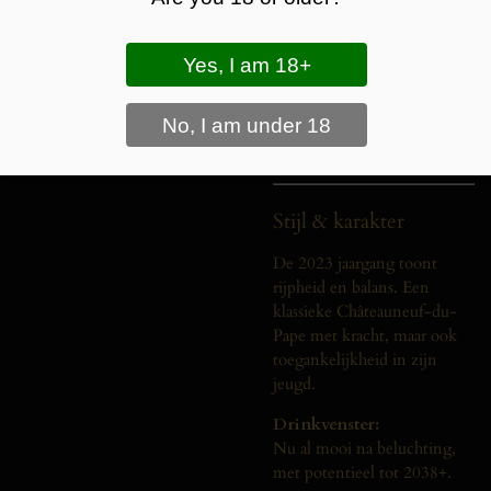
Smaak:
Vol en rond met rijp donker
fruit, zachte maar aanwezige
tannines en een mooie
kruidige ondertoon. De
afdronk is warm, gelaagd en
aanhoudend.
Stijl & karakter
De 2023 jaargang toont
rijpheid en balans. Een
klassieke Châteauneuf-du-
Pape met kracht, maar ook
toegankelijkheid in zijn
jeugd.
Drinkvenster:
Nu al mooi na beluchting,
met potentieel tot 2038+.