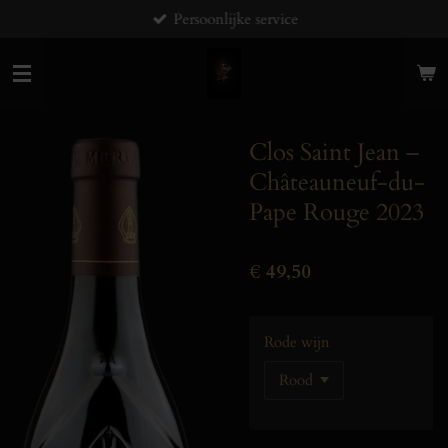
Persoonlijke service
Ga
direct
naar
de
hoofdinhoud
Clos Saint Jean –
Châteauneuf-du-
Pape Rouge 2023
€ 49,50
Rode wijn