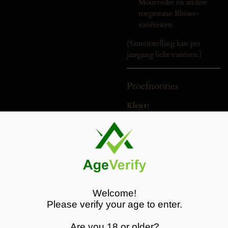
Mourvèdre en andere
toegestane Rhône-
variëteiten
(Samenstelling kan per
jaargang licht variëren.)
Proefnotities
Kleur:
Diep robijnrood met paarse
reflecties.
Neus:
Aroma’s van zwarte kersen,
bramen en pruimen,
aangevuld met tonen van
mediterrane kruiden, zwarte
Welcome!
peper en een subtiele hint
Please verify your age to enter.
van zoethout.
Are you 18 or older?