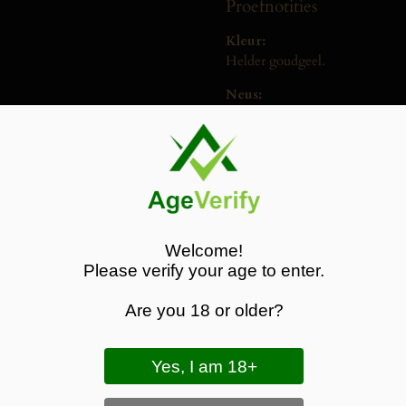
Proefnotities
Kleur:
Helder goudgeel.
Neus:
Aroma’s van rijpe perzik,
ananas en citrus, aangevuld
met tonen van vanille, lichte
toast en een subtiele boterige
nuance.
Smaak:
Vol en rond met rijp geel
Welcome!
fruit, zachte zuren en een
Please verify your age to enter.
elegante houtintegratie. De
afdronk is romig, licht
Are you 18 or older?
kruidig en aanhoudend.
Stijl & karakter