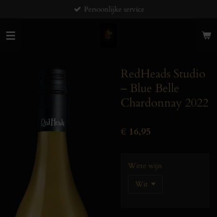
Persoonlijke service
Ga
direct
naar
de
hoofdinhoud
RedHeads Studio
– Blue Belle
Chardonnay 2022
€ 16,95
Witte wijn