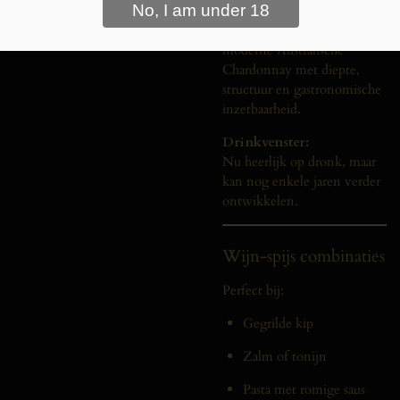
De 2022 jaargang toont
rijpheid en balans. Een
moderne Australische
Chardonnay met diepte,
structuur en gastronomische
inzetbaarheid.
Drinkvenster:
Nu heerlijk op dronk, maar
kan nog enkele jaren verder
ontwikkelen.
Wijn-spijs combinaties
Perfect bij:
Gegrilde kip
Zalm of tonijn
Pasta met romige saus