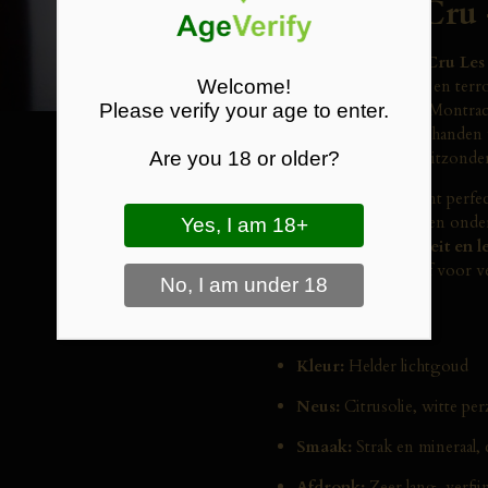
Aubin
1er Cru
De
Saint-Aubin 1er Cru Les
Welcome!
van spanning, precisie en terr
Please verify your age to enter.
direct boven Puligny-Montrach
kalkrijke bodems
. In handen
Are you 18 or older?
een Chardonnay met uitzonderl
De jaargang 2023 toont perfecte
houtgebruik is subtiel en onde
zuiverheid, mineraliteit en l
overtuigend alternatief voor v
Proefnotities
Kleur:
Helder lichtgoud
Neus:
Citrusolie, witte per
Smaak:
Strak en mineraal, 
Afdronk:
Zeer lang, verfij