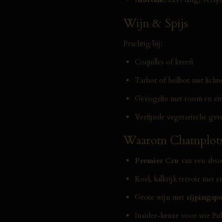
Wijn & Spijs
Prachtig bij:
Coquilles of kreeft
Tarbot of heilbot met licht
Gevogelte met room en ci
Verfijnde vegetarische ger
Waarom Champlot
Premier Cru
van een abso
Koel, kalkrijk terroir met 
Grote wijn met
rijpingspo
Insider-keuze voor wie Pul