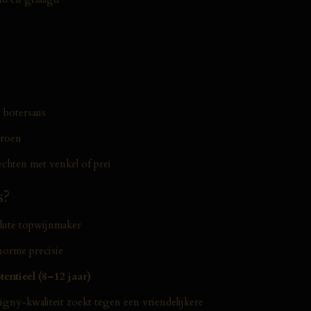
e botersaus
troen
echten met venkel of prei
s?
lute topwijnmaker
enorme precisie
tentieel (8–12 jaar)
igny-kwaliteit zoekt tegen een vriendelijkere