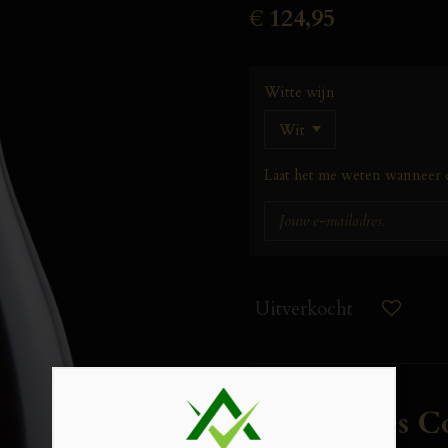
€ 124,95
Witte wijn
Laat het me weten wanneer d
Uitverkocht
Pierre-Yves 