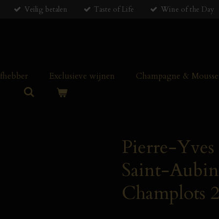
Veilig betalen
Taste of Life
Wine of the Day
efhebber
Exclusieve wijnen
Champagne & Mousser
Pierre-Yves
Saint-Aubin
Champlots 