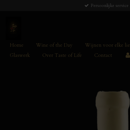
Persoonlijke service
Ga
direct
naar
de
hoofdinhoud
Home
Wine of the Day
Wijnen voor elke li
Glaswerk
Over Taste of Life
Contact