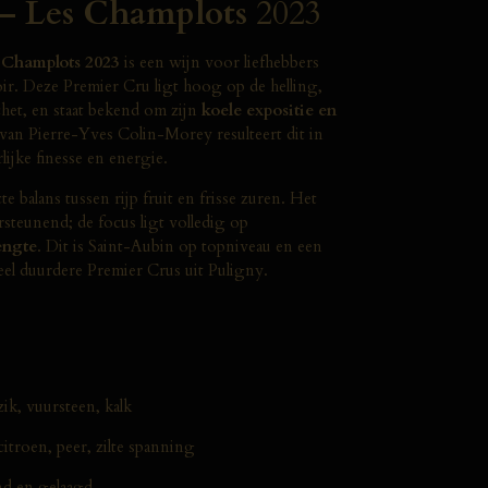
 – Les Champlots
2023
 Champlots 2023
is een wijn voor liefhebbers
oir. Deze Premier Cru ligt hoog op de helling,
et, en staat bekend om zijn
koele expositie en
 van Pierre-Yves Colin-Morey resulteert dit in
ijke finesse en energie.
 balans tussen rijp fruit en frisse zuren. Het
rsteunend; de focus ligt volledig op
engte
. Dit is Saint-Aubin op topniveau en een
eel duurdere Premier Crus uit Puligny.
zik, vuursteen, kalk
citroen, peer, zilte spanning
nd en gelaagd