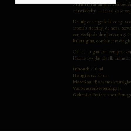
710 ml
biedt dit glas voldoend
ontwikkelen — ideaal voor wij
De tulpvormige kelk zorgt voo
aroma’s richting de neus, terw
een verfijnde drinkervaring. 
kristalglas
, combineert dit gla
Of het nu gaat om een proeverij
Harmony-glas tilt elk moment 
Inhoud:
710 ml
Hoogte:
ca. 23 cm
Materiaal:
Boheems kristalgla
Vaatwasserbestendig:
Ja
Gebruik:
Perfect voor Bourgo