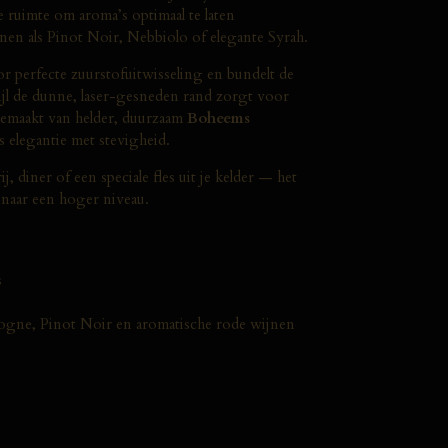
e ruimte om aroma’s optimaal te laten
nen als Pinot Noir, Nebbiolo of elegante Syrah.
r perfecte zuurstofuitwisseling en bundelt de
ijl de dunne, laser-gesneden rand zorgt voor
Gemaakt van helder, duurzaam
Boheems
s elegantie met stevigheid.
, diner of een speciale fles uit je kelder — het
naar een hoger niveau.
s
gne, Pinot Noir en aromatische rode wijnen