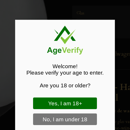
Glas
In winkelwage
Welcome!
Please verify your age to enter.
Crystalex – 
Are you 18 or older?
Glas 710 ml
Stijlvol glaswerk voor de 
Het
Harmony Bourgogne glas
v
karakter van Bourgogne-wijnen