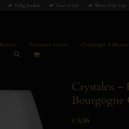
Veilig betalen
Taste of Life
Wine of the Day
efhebber
Exclusieve wijnen
Champagne & Mousser
Crystalex 
Bourgogne G
€ 5,95