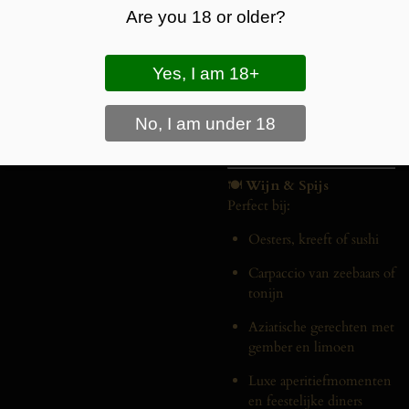
smaak is levendig en verfijnd
Are you 18 or older?
met een zijdeachtige
mousse, frisse zuren en een
elegante, lange afdronk. Een
stijlvolle wijn die kracht en
elegantie perfect in balans
brengt — net als het circuit
waarvoor hij is gemaakt.
🍽️
Wijn & Spijs
Perfect bij:
Oesters, kreeft of sushi
Carpaccio van zeebaars of
tonijn
Aziatische gerechten met
gember en limoen
Luxe aperitiefmomenten
en feestelijke diners