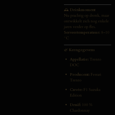
🕰️
Drinkmoment
Nu prachtig op dronk, maar
ontwikkelt zich nog enkele
jaren verder op fles.
Serveertemperatuur:
8–10
°C
🌿
Kerngegevens
Appellatie:
Trento
DOC
Producent:
Ferrari
Trento
Cuvée:
F1 Suzuka
Edition
Druif:
100 %
Chardonnay