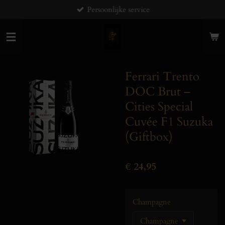
Persoonlijke service
Ga
direct
naar
de
hoofdinhoud
Ferrari Trento
DOC Brut –
Cities Special
Cuvée F1 Suzuka
(Giftbox)
€ 24,95
Champagne