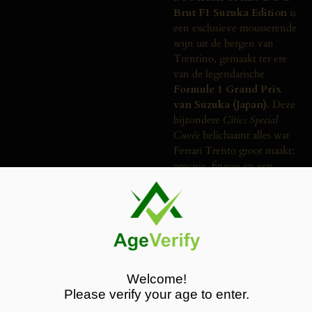
Brut F1 Suzuka Edition
is
een exclusieve mousserende
wijn uit de bergen van
Trentino, gemaakt ter ere
van de legendarische
Formule 1 Grand Prix
van Suzuka (Japan)
. Deze
bijzondere
Cities Special
Cuvée
belichaamt alles wat
Ferrari Trento groot maakt:
precisie, finesse en een
onmiskenbare Italiaanse
signatuur.
In de neus tonen van
rijpe
appel, witte bloemen,
citrus en geroosterde
brioche
, aangevuld met
Welcome!
subtiele amandel en een
Please verify your age to enter.
vleugje mineraliteit. De