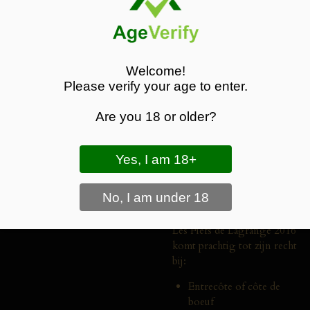
typerend voor Saint-Julien.
Deze wijn is gemaakt van
Cabernet Sauvignon,
Merlot en Petit Verdot,
Welcome!
afkomstig van dezelfde
Please verify your age to enter.
wijngaarden als de Grand
Vin. De opvoeding vindt
Are you 18 or older?
plaats in Franse eiken vaten,
waarvan een deel nieuw, wat
zorgt voor extra diepgang
en complexiteit.
🍽️
Wijn & Spijs
Les Fiefs de Lagrange 2016
komt prachtig tot zijn recht
bij:
Entrecôte of côte de
boeuf