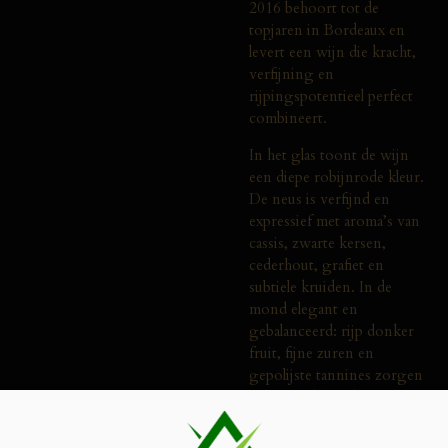
2016 behoort tot de
topjaren in Bordeaux en
levert een wijn die kracht,
verfijning en
rijpingspotentieel perfect
combineert.
In het glas toont de wijn
een diepe robijnrode kleur.
De neus is verfijnd en
expressief met aroma’s van
cassis, zwarte kersen,
cederhout, grafiet en
subtiele kruiden. In de
mond elegant en
gebalanceerd: rijp donker
fruit, fijne zuren en
gepolijste tannines zorgen
voor een klassieke
Bordeaux-structuur. De
afdronk is lang en mineraal,