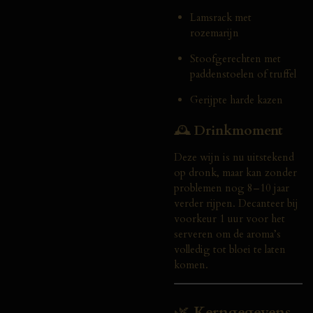
Lamsrack met
rozemarijn
Stoofgerechten met
paddenstoelen of truffel
Gerijpte harde kazen
🕰️
Drinkmoment
Deze wijn is nu uitstekend
op dronk, maar kan zonder
problemen nog 8–10 jaar
verder rijpen. Decanteer bij
voorkeur 1 uur voor het
serveren om de aroma’s
volledig tot bloei te laten
komen.
🌿
Kerngegevens