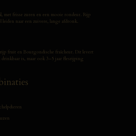
l, met frisse zuren en een mooie rondeur. Rijp
l leiden naar een zuivere, lange afdronk.
ijp fruit en Bourgondische fraîcheur. Dit levert
k drinkbaar is, maar ook 3–5 jaar flesrijping
binaties
schelpdieren
auzen