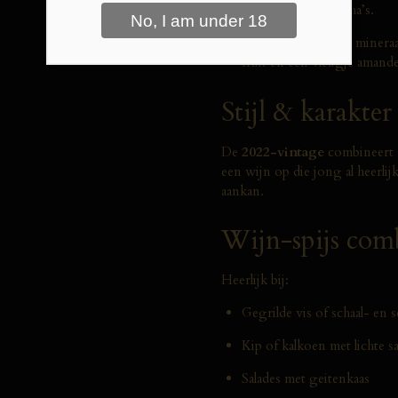
subtiele florale aroma’s.
Smaak:
Elegant en mineraa
fruit en een vleugje amande
Stijl & karakter
De
2022-vintage
combineert r
een wijn op die jong al heerlij
aankan.
Wijn-spijs com
Heerlijk bij:
Gegrilde vis of schaal- en 
Kip of kalkoen met lichte s
Salades met geitenkaas