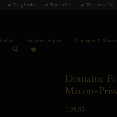
Veilig betalen
Taste of Life
Wine of the Day
efhebber
Exclusieve wijnen
Champagne & Mousser
Domaine Fam
Mâcon-Priss
€ 28,95