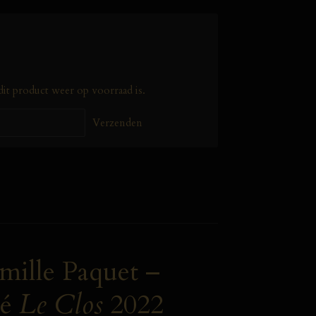
it product weer op voorraad is.
Verzenden
ille Paquet –
sé
Le Clos
2022