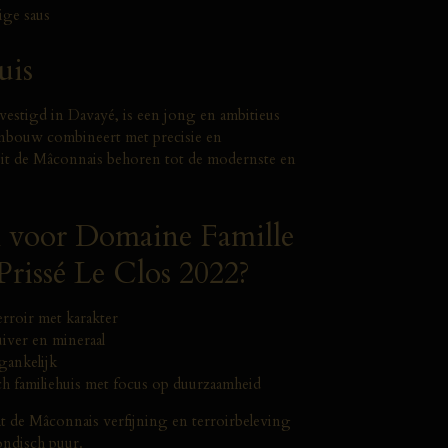
ige saus
uis
evestigd in Davayé, is een jong en ambitieus
ijnbouw combineert met precisie en
uit de Mâconnais behoren tot de modernste en
 voor Domaine Famille
rissé Le Clos 2022?
rroir met karakter
iver en mineraal
gankelijk
h familiehuis met focus op duurzaamheid
t de Mâconnais verfijning en terroirbeleving
ondisch puur.