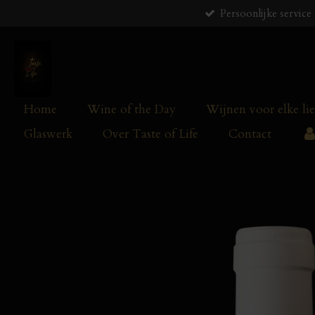
Persoonlijke service
Ga
direct
naar
de
hoofdinhoud
Home
Wine of the Day
Wijnen voor elke li
Glaswerk
Over Taste of Life
Contact