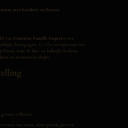
nnay met karakter en finesse
22
van
Domaine Famille Paquet
is een
uidelijke Bourgogne.
Le Clos
verwijst naar een
 Prissé, waar de klei- en kalkrijke bodems
teit en aromatische diepte.
elling
groene reflecties.
t tonen van citrus, witte perzik, peer en