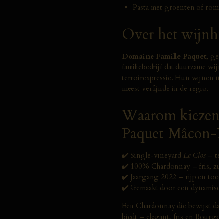
Pasta met groenten of rom
Over het wijnh
Domaine Famille Paquet
, g
familiebedrijf dat duurzame w
terroirexpressie. Hun wijnen 
meest verfijnde in de regio.
Waarom kiezen
Paquet Mâcon-P
✔️ Single-vineyard
Le Clos
– te
✔️ 100% Chardonnay – fris, zu
✔️ Jaargang 2022 – rijp en toe
✔️ Gemaakt door een dynamisc
Een Chardonnay die bewijst da
biedt – elegant, fris en Bourg