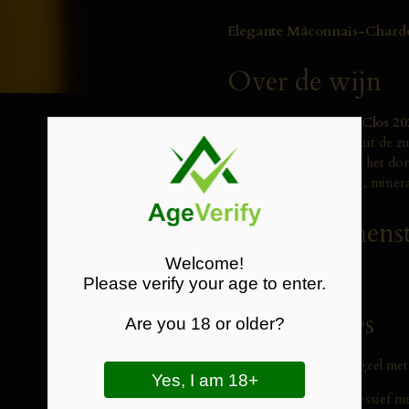
Elegante Mâconnais-Chardo
Over de wijn
De
Mâcon-Prissé Le Clos 20
verfijnde Chardonnay uit de z
ommuurd perceel rond het dorp
zorgen voor spanning, minerali
Druivensamenst
Welcome!
100%
Chardonnay
.
Please verify your age to enter.
Proefnotities
Are you 18 or older?
Kleur:
Licht goudgeel met 
Neus:
Fris en expressief me