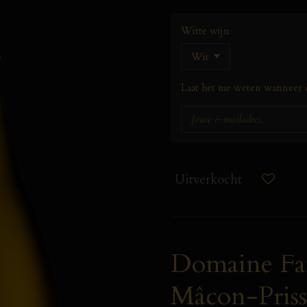
Witte wijn
Laat het me weten wanneer d
Uitverkocht
Domaine Fam
Mâcon-Pris