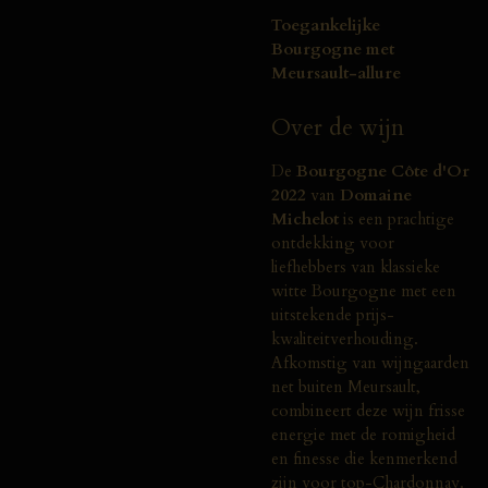
Toegankelijke
Bourgogne met
Meursault-allure
Over de wijn
De
Bourgogne Côte d'Or
2022
van
Domaine
Michelot
is een prachtige
ontdekking voor
liefhebbers van klassieke
witte Bourgogne met een
uitstekende prijs-
kwaliteitverhouding.
Afkomstig van wijngaarden
net buiten Meursault,
combineert deze wijn frisse
energie met de romigheid
en finesse die kenmerkend
zijn voor top-Chardonnay.