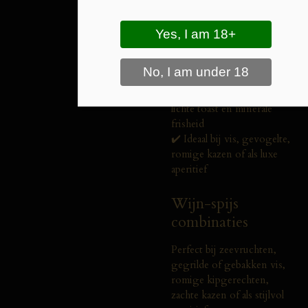
de Côte d'Or
✔️ Domaine Michelot –
gerenommeerd producent
uit Meursault
✔️ Jaargang 2022 – fris,
elegant en verfijnd
✔️ Citrus, wit steenfruit,
lichte toast en minerale
frisheid
✔️ Ideaal bij vis, gevogelte,
romige kazen of als luxe
aperitief
Wijn-spijs
combinaties
Perfect bij zeevruchten,
gegrilde of gebakken vis,
romige kipgerechten,
zachte kazen of als stijlvol