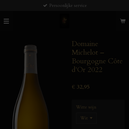
Persoonlijke service
Ga
direct
naar
de
hoofdinhoud
Domaine
Michelot –
Bourgogne Côte
d'Or 2022
€ 32,95
Witte wijn