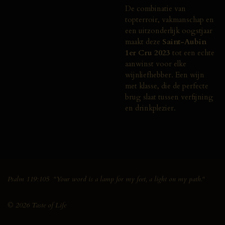
De combinatie van
topterroir, vakmanschap en
een uitzonderlijk oogstjaar
maakt deze
Saint-Aubin
1er Cru 2023
tot een echte
aanwinst voor elke
wijnliefhebber. Een wijn
met klasse, die de perfecte
brug slaat tussen verfijning
en drinkplezier.
Psalm 119:105 "Your word is a lamp for my feet, a light on my path."
© 2026 Taste of Life