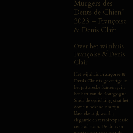
Murgers des
Dents de Chien”
2023 – Françoise
& Denis Clair
Over het wijnhuis
Françoise & Denis
Clair
Het wijnhuis
Françoise &
Denis Clair
is gevestigd in
het pittoreske Santenay, in
het hart van de Bourgogne.
Sinds de oprichting staat het
domein bekend om zijn
klassieke stijl, waarbij
elegantie en terroirexpressie
centraal staan. De druiven
worden met zorg met de