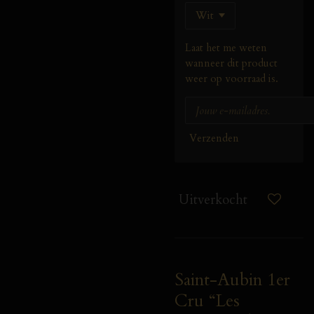
Laat het me weten
wanneer dit product
weer op voorraad is.
Verzenden
Uitverkocht
Saint-Aubin 1er
Cru “Les