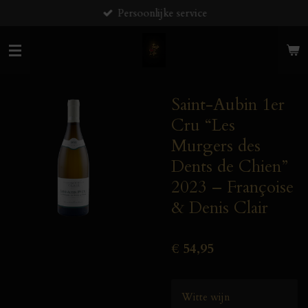
Persoonlijke service
Ga
direct
naar
de
hoofdinhoud
Saint-Aubin 1er
Cru “Les
Murgers des
Dents de Chien”
2023 – Françoise
& Denis Clair
€ 54,95
Witte wijn