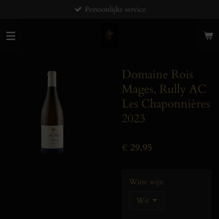
Persoonlijke service
Ga
direct
naar
de
hoofdinhoud
Domaine Rois
Mages, Rully AC
Les Chaponnières
2023
€ 29,95
Witte wijn