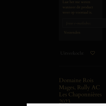
Laat het me weten
wanneer dit product
weer op voorraad is.
Verzenden
Uitverkocht
Domaine Rois
Mages, Rully AC
Les Chaponnières
2023