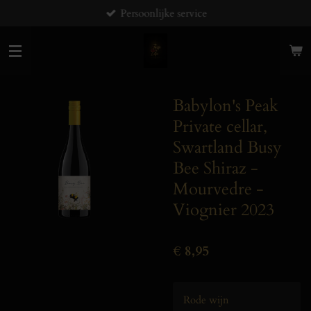
Persoonlijke service
Ga
direct
naar
de
hoofdinhoud
Babylon's Peak
Private cellar,
Swartland Busy
Bee Shiraz -
Mourvedre -
Viognier 2023
€ 8,95
Rode wijn