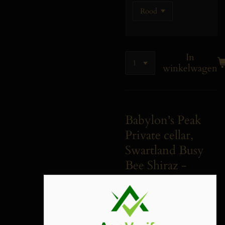
In
winkelwagen
Babylon's Peak
Private cellar,
Swartland Busy
Bee Shiraz -
Mourvedre -
Viognier 2023