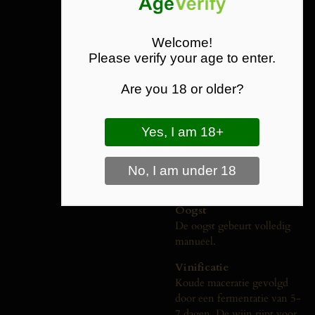
50% Shiraz, 40%
Mourvèdre, 10% Viognier
Welcome!
In de neus rijpe pruimen,
Please verify your age to enter.
kruiden en zwarte bessen
aroma's met bloemige hints.
Are you 18 or older?
Een elegante, fruitige wijn
met tonen van kersen, cassis
en kruiden. Een goed
gebalanceerde wijn met
zachte, geïntegreerde
tannines en een prachtige
geroosterde afdronk.
Oogst
De oogst gebeurt volledig
manueel.
Vinificatie
Koude maceratie gevolgd
door een fermentatie van 5-
7 dagen. De wijn rijpt voor