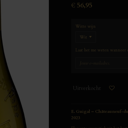
€ 56,95
Witte wijn
Laat het me weten wanneer d
Uitverkocht
E. Guigal – Châteauneuf-du
2023