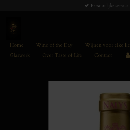
Persoonlijke service
Ga
direct
naar
de
hoofdinhoud
Home
Wine of the Day
Wijnen voor elke li
Glaswerk
Over Taste of Life
Contact