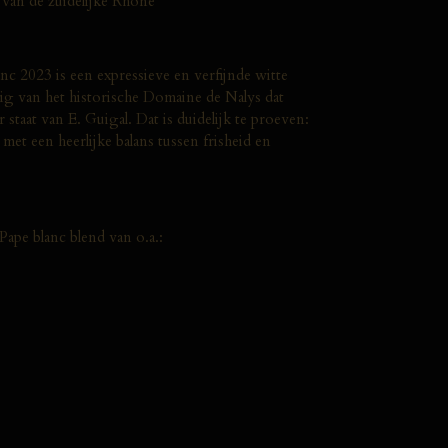
t van de zuidelijke Rhône
nc 2023 is een expressieve en verfijnde witte
g van het historische Domaine de Nalys dat
 staat van E. Guigal. Dat is duidelijk te proeven:
met een heerlijke balans tussen frisheid en
ape blanc blend van o.a.: