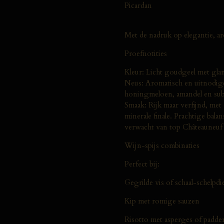
Picardan
Met de nadruk op elegantie, a
Proefnotities
Kleur: Licht goudgeel met glan
Neus: Aromatisch en uitnodigen
honingmeloen, amandel en subt
Smaak: Rijk maar verfijnd, met
minerale finale. Prachtige bala
verwacht van top Châteauneuf 
Wijn-spijs combinaties
Perfect bij:
Gegrilde vis of schaal-schelpdi
Kip met romige sauzen
Risotto met asperges of padde