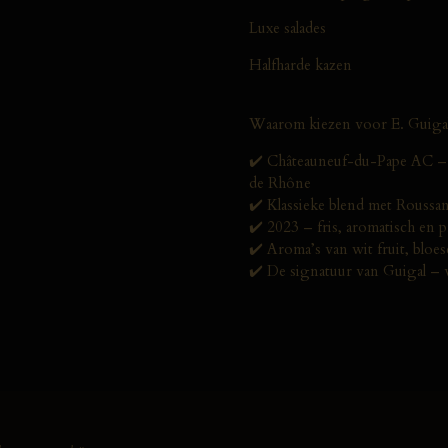
Luxe salades
Halfharde kazen
Waarom kiezen voor E. Guigal 
✔️ Châteauneuf-du-Pape AC – é
de Rhône
✔️ Klassieke blend met Roussa
✔️ 2023 – fris, aromatisch en p
✔️ Aroma’s van wit fruit, bloe
✔️ De signatuur van Guigal – 