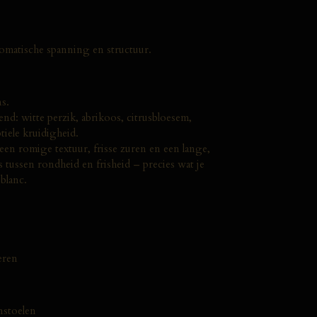
romatische spanning en structuur.
s.
d: witte perzik, abrikoos, citrusbloesem,
iele kruidigheid.
 een romige textuur, frisse zuren en een lange,
ns tussen rondheid en frisheid – precies wat je
blanc.
eren
nstoelen