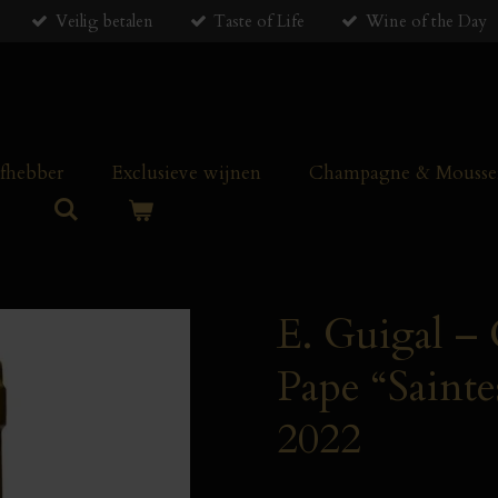
Veilig betalen
Taste of Life
Wine of the Day
efhebber
Exclusieve wijnen
Champagne & Mousser
E. Guigal –
Pape “Sainte
2022