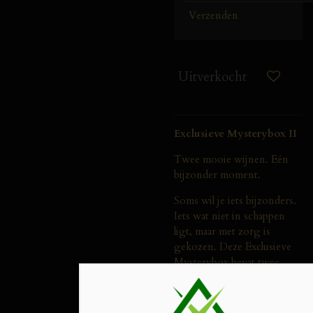
Verzenden
Uitverkocht
Exclusieve Mysterybox II
Twee mooie wijnen. Eén
bijzonder moment.
Soms wil je iets bijzonders.
Iets wat niet in schappen
ligt, maar met zorg is
gekozen. Deze Exclusieve
Mysterybox bevat twee
flessen uit het hogere
segment – wijnen die niet
zomaar worden