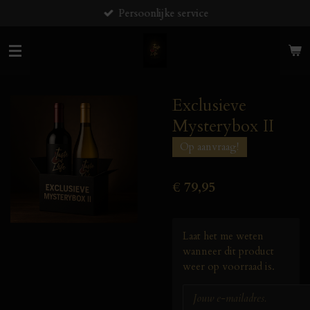
Persoonlijke service
Ga
direct
naar
de
hoofdinhoud
Exclusieve
Mysterybox II
Op aanvraag!
€ 79,95
Laat het me weten
wanneer dit product
weer op voorraad is.