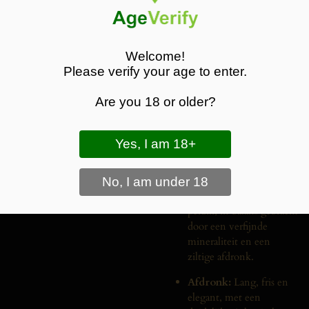
Kleur:
Bleekgeel met
subtiele groene reflecties.
Welcome!
Neus:
Intens aroma van
Please verify your age to enter.
tropisch fruit zoals ananas
en mango, aangevuld
Are you 18 or older?
met groene appel, citrus
en een hint van witte
bloemen.
Smaak:
Fris en levendig
met sappige tonen van
limoen, grapefruit en
perzik, in balans gebracht
door een verfijnde
mineraliteit en een
ziltige afdronk.
Afdronk:
Lang, fris en
elegant, met een