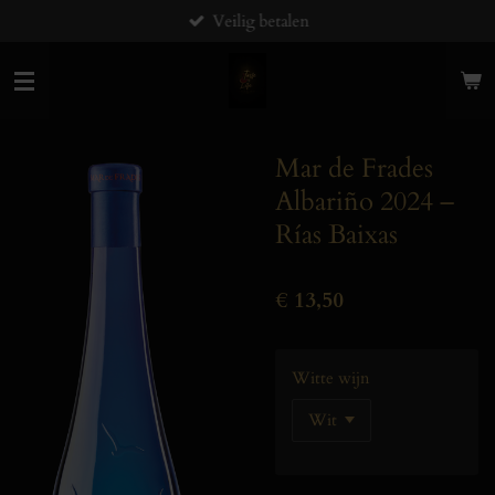
Veilig betalen
Ga
direct
naar
de
hoofdinhoud
Mar de Frades
Albariño 2024 –
Rías Baixas
€ 13,50
Witte wijn