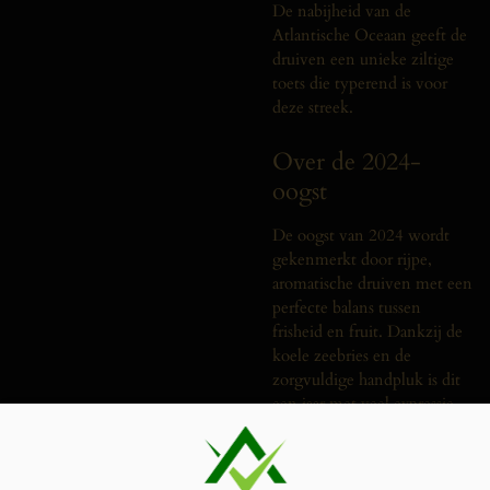
De nabijheid van de
Atlantische Oceaan geeft de
druiven een unieke ziltige
toets die typerend is voor
deze streek.
Over de 2024-
oogst
De oogst van 2024 wordt
gekenmerkt door rijpe,
aromatische druiven met een
perfecte balans tussen
frisheid en fruit. Dankzij de
koele zeebries en de
zorgvuldige handpluk is dit
een jaar met veel expressie
en elegantie.
Proefnotities