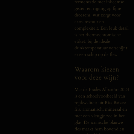
fermentatie met inheemse
gisten en rijping op fijne
droesem, wat zorgt voor
extra textuur en
complexiteit. Een leuk detail
is het thermochromische
etiket: bij de ideale
drinktemperatuur verschijnt
er een schip op de fles.
Waarom kiezen
voor deze wijn?
Mar de Frades Albariño 2024
is een schoolvoorbeeld van
topkwaliteit uit Rías Baixas:
fris, aromatisch, mineraal en
met een vleugje zee in het
glas. De iconische blauwe
fles maakt hem bovendien