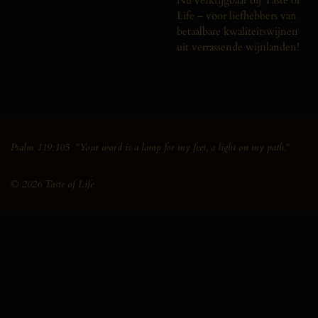
Nu verkrijgbaar bij Taste of
Life – voor liefhebbers van
betaalbare kwaliteitswijnen
uit verrassende wijnlanden!
Psalm 119:105 "Your word is a lamp for my feet, a light on my path."
© 2026 Taste of Life