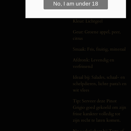
Druif: Pinot Grigio
Kleur: Lichtgeel
Geur: Groene appel, peer,
citrus
Smaak: Fris, fruitig, mineraal
Afdronk: Levendig en
verfrissend
Ideaal bij: Salades, schaal- en
schelpdieren, lichte pasta’s en
wit vlees
Tip: Serveer deze Pinot
Grigio goed gekoeld om zijn
frisse karakter volledig tot
zijn recht te laten komen.