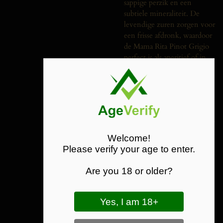
sappige perzik en een
subtiele mineraliteit. De
levendige zuren zorgen voor
een frisse afdronk, waardoor
de Mama Rita Pinot Grigio
perfect is als aperitief of in
combinatie met lichte
gerechten zoals salades, vis
en wit vlees.
Ben je op zoek naar een
frisse witte wijn of wil je een
Pinot Grigio kopen met een
Welcome!
uitstekende prijs-
Please verify your age to enter.
kwaliteitverhouding? Dan is
deze Mama Rita Pinot
Are you 18 or older?
Grigio uit Moldavië een
uitstekende keuze.
Belangrijkste kenmerken:
Herkomst: Moldavië