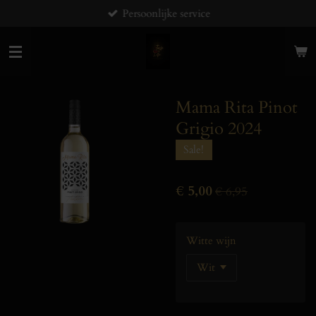
Persoonlijke service
Ga
direct
naar
de
hoofdinhoud
Mama Rita Pinot
Grigio 2024
Sale!
€ 5,00
€ 6,95
Witte wijn