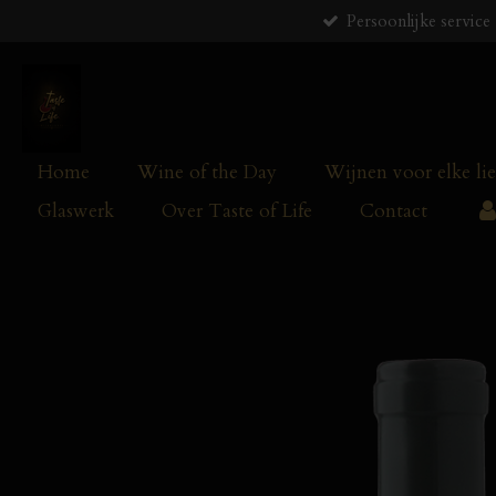
Persoonlijke service
Ga
direct
naar
de
hoofdinhoud
Home
Wine of the Day
Wijnen voor elke li
Glaswerk
Over Taste of Life
Contact