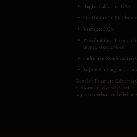
Regio:
Californië, USA
Druifsoort:
100% Chardo
Vintage:
2023
Proefnotities:
Tropisch fru
subtiele eikeninvloed
Culinaire Combinaties:
G
Stijl:
Vol, romig, met een su
Bestel de Panamera California
Californië in elke slok! Perfe
wijnverzamelaars en liefhebber