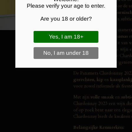
Please verify your age to enter.
uitstekende keuze is voor de se
weergave van de
Californisch
Are you 18 or older?
fruitige smaken
en een subti
De 2023 vintage van Panamera
tropisch fruit
, zoals
ananas
e
citrusnoten
en een hint van
v
van
eikenhout
geeft de wijn e
romige afdronk
. Deze Chardo
maar ook perfect om te geniet
De Panamera Chardonnay 2023 
gerechten
,
kip
en
kaasplank
voor zowel informele als feestel
Met zijn
volle smaak
en
subti
Chardonnay 2023 een wijn die 
of op zoek bent naar een eleg
Chardonnay biedt de kwaliteit 
Belangrijke Kenmerken: