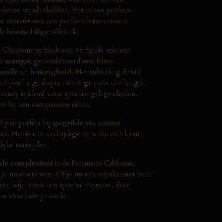
rieuze wijnliefhebber. Het is een perfecte
e terroir
met een perfecte balans tussen
ele
houtachtige
afdronk.
 Chardonnay biedt een verfijnde mix van
n
mango
, gecombineerd met frisse
anille
en
boterigheid
. Het subtiele gebruik
en prachtige diepte en zorgt voor een lange,
nnay is ideaal voor speciale gelegenheden,
en bij een ontspannen diner.
past perfect bij
gegrilde vis
,
crème
jes
. Het is een veelzijdige wijn die zich leent
ijke maaltijden.
ele complexiteit
is de Panamera California
je moet ervaren. Of je nu een wijnkenner bent
ante wijn voor een speciaal moment, deze
en smaak die je zoekt.