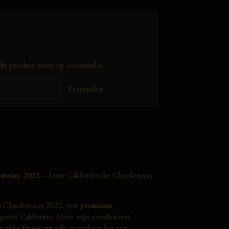
it product weer op voorraad is.
Verzenden
donnay 2023
– Luxe Californische Chardonnay
ia Chardonnay 2023, een
premium
goten Californië. Deze wijn combineert
n rijke
frisse smaak
, waardoor het een