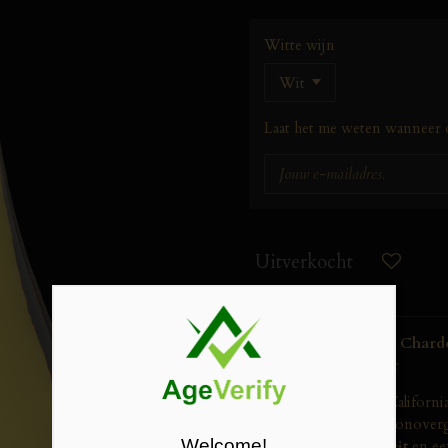
Witte wijn
Laat het me weten wanneer d
Uitverkocht
Panamera California Char
met Diepte en Karakter
Ontdek de Panamera Californ
Chardonnay
uit het zonover
Welcome!
elegantie
,
complexiteit
en ee