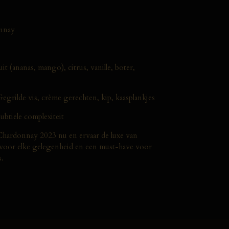
nnay
it (ananas, mango), citrus, vanille, boter,
egrilde vis, crème gerechten, kip, kaasplankjes
btiele complexiteit
 Chardonnay 2023 nu en ervaar de luxe van
ct voor elke gelegenheid en een must-have voor
s.