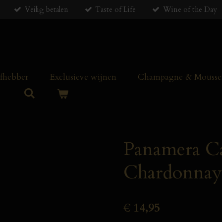
Veilig betalen
Taste of Life
Wine of the Day
efhebber
Exclusieve wijnen
Champagne & Mousser
Panamera Ca
Chardonnay
€ 14,95